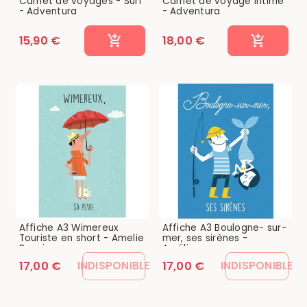
Carnet de voyages - Surf
Carnet de voyage intime
- Adventura
- Adventura
15,90 €
18,00 €
Affiche A3 Wimereux
Affiche A3 Boulogne- sur-
Touriste en short - Amelie
mer, ses sirènes -
Bauvin
Amélie...
17,00 €
17,00 €
INDISPONIBLE
INDISPONIBLE