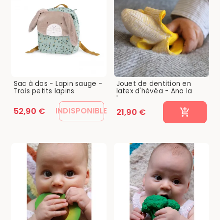
Sac à dos - Lapin sauge -
Jouet de dentition en
Trois petits lapins
latex d'hévéa - Ana la
banane...
52,90 €
INDISPONIBLE
21,90 €