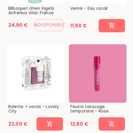
Bilboquet chien Ingela
Vernis - Eau corail
Arrhénius Vilac France
24,90 €
INDISPONIBLE
11,50 €
Rolette + vernis - Lovely
Feutre tatouage
City
temporaire - Rose
22,00 €
12,80 €