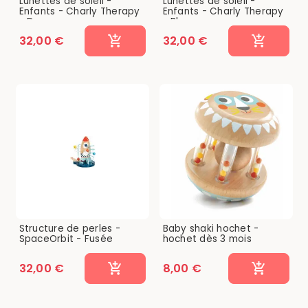
Lunettes de soleil -
Lunettes de soleil -
Enfants - Charly Therapy
Enfants - Charly Therapy
- Dora...
- Blue...
32,00 €
32,00 €
Structure de perles -
Baby shaki hochet -
SpaceOrbit - Fusée
hochet dès 3 mois
32,00 €
8,00 €