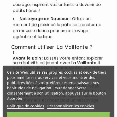
courage, inspirant vos enfants à devenir de
petits héros !
Nettoyage en Douceur
: Offrez un
moment de plaisir où la pâte se transforme
en mousse douce pour un nettoyage
agréable et ludique.
Comment utiliser La Vaillante ?
Avant le Bain
: Laissez votre enfant explorer
sa créativité en jouant avec
La Vaillante
. Il
peut créer des formes amusantes comme
des dragons ou des fleurs !
Ce site Web utilise ses propres cookies et ceux de tiers
pour améliorer nos services et vous montrer des
publicités liées à vos préférences en analysant vos
Pendant le Bain
: Une fois prêt, mouillez la
habitudes de navigation. Pour donner votre
pâte et appliquez-la sur la peau. Regardez-la
consentement à son utilisation, appuyez sur le bouton
se transformer en mousse légère. Massez
Accepter.
délicatement et rincez pour un nettoyage
fun et doux.
Politique de cookies
Personnaliser les cookies
Précautions à Suivre