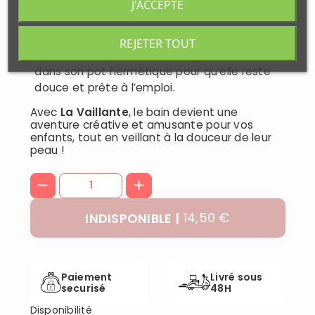
J'ACCEPTE
Évitez le Contact avec les Yeux
: En cas
de contact, rincez immédiatement à l'eau.
REJETER TOUT
Conservation
: Gardez la pâte à modeler
dans son pot hermétique pour qu’elle reste
douce et prête à l’emploi.
Avec
La Vaillante
, le bain devient une
aventure créative et amusante pour vos
enfants, tout en veillant à la douceur de leur
peau !
14,50 €
INDISPONIBLE
Paiement
Livré sous
securisé
48H
Disponibilité