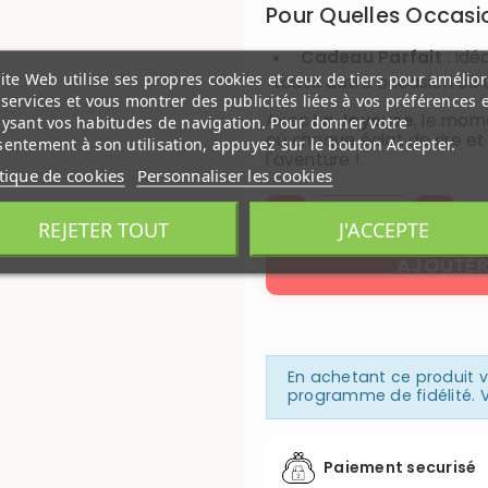
Pour Quelles Occasi
Cadeau Parfait
: Idé
ite Web utilise ses propres cookies et ceux de tiers pour amélior
toute autre occasion où 
services et vous montrer des publicités liées à vos préférences 
Avec
La Joyeuse
, le mom
lysant vos habitudes de navigation. Pour donner votre
où chaque éclat de rire et
entement à son utilisation, appuyez sur le bouton Accepter.
l'aventure !
itique de cookies
Personnaliser les cookies
REJETER TOUT
J'ACCEPTE
AJOUTER
En achetant ce produit
programme de fidélité. V
Paiement securisé