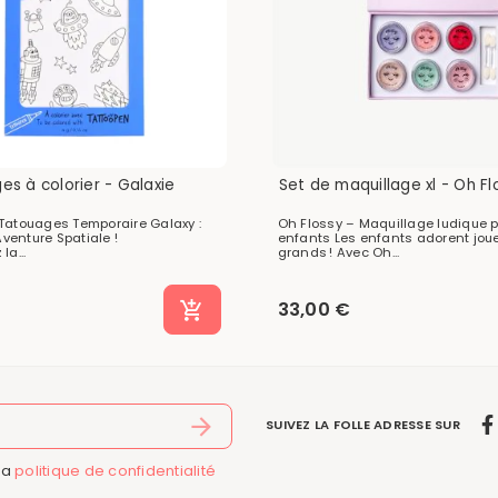
es à colorier - Galaxie
Set de maquillage xl - Oh Fl
Tatouages Temporaire Galaxy :
Oh Flossy – Maquillage ludique 
Aventure Spatiale !
enfants Les enfants adorent joue
la...
grands ! Avec Oh...
33,00 €
SUIVEZ LA FOLLE ADRESSE SUR
la
politique de confidentialité