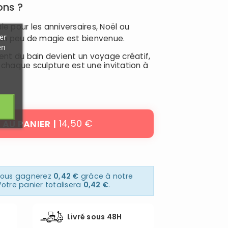
ons ?
ale pour les anniversaires, Noël ou
er
un peu de magie est bienvenue.
en
ent du bain devient un voyage créatif,
 chaque sculpture est une invitation à
14,50 €
 AU PANIER
 vous gagnerez
0,42 €
grâce à notre
otre panier totalisera
0,42 €
.
Livré sous 48H