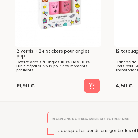
2 Vernis + 24 Stickers pour ongles -
12 tatouag
pop
Coffret Vernis à Ongles 100% Kids, 100%
Planche de 
Fun ! Préparez-vous pour des moments
Prêts pour l'
pétillants...
Transformez 
19,90 €
4,50 €
J'accepte les conditions générales et 
