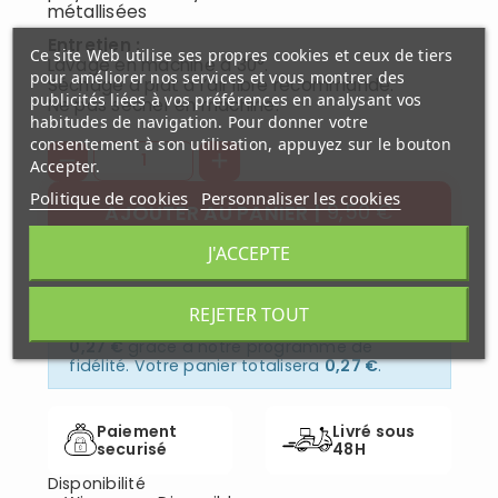
métallisées
Entretien :
Ce site Web utilise ses propres cookies et ceux de tiers
Lavage en machine à 30°.
pour améliorer nos services et vous montrer des
Séchage à plat à l’air libre recommandé.
publicités liées à vos préférences en analysant vos
Ne pas sécher en machine.
habitudes de navigation. Pour donner votre
consentement à son utilisation, appuyez sur le bouton
Accepter.
Politique de cookies
Personnaliser les cookies
9,50 €
AJOUTER AU PANIER
J'ACCEPTE
REJETER TOUT
En achetant ce produit vous gagnerez
0,27 €
grâce à notre programme de
fidélité. Votre panier totalisera
0,27 €
.
Paiement
Livré sous
securisé
48H
Disponibilité