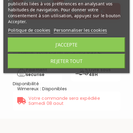
publicités liées à vos préférences en analysant vos
habitudes de navigation. Pour donner votre
9,50 €
AJOUTER AU PANIER
consentement à son utilisation, appuyez sur le bouton
Accepter.
Politique de cookies
Personnaliser les cookies
En achetant ce produit vous gagnerez
J'ACCEPTE
0,27 €
grâce à notre programme de
fidélité. Votre panier totalisera
0,27 €
.
REJETER TOUT
Paiement
Livré sous
securisé
48H
Disponibilité
Wimereux
:
Disponibles
Votre commande sera expédiée
Samedi 08 aout