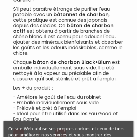
S'il peut paraître étrange de purifier l'eau
potable avec un
bâtonnet de charbon
,
cette pratique est connue des japonais
depuis des siècles. Ce
bâton de charbon
actif
est obtenu à partir de branches de
chêne blanc. Il est connu pour adoucir l'eau,
ajouter des minéraux bienfaisants et absorber
les goûts et les odeurs indésirables, comme le
chlore.
Chaque
bâton de charbon Black+Blum
est
emballé individuellement sous vide. Il a été
nettoyé à la vapeur au préalable afin de
s'assurer qu'il soit stérilisé et prêt à l'emploi.
Les + du produit :
- Améliore le goût de l'eau du robinet
- Emballé individuellement sous vide
- Prélavé et prêt à l'emploi
- Idéal pour être utilisé dans les Eau Good et
Eau Carafe
Ce site Web utilise ses propres cookies et ceux de tiers
pour améliorer nos services et vous montrer des