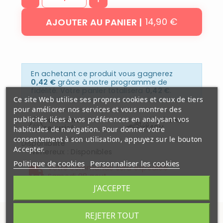
14,90 €
AJOUTER AU PANIER
En achetant ce produit vous gagnerez
0,42 €
grâce à notre programme de
fidélité. Votre panier totalisera
0,42 €
.
Ce site Web utilise ses propres cookies et ceux de tiers
pour améliorer nos services et vous montrer des
publicités liées à vos préférences en analysant vos
Paiement
Livré sous
securisé
48H
habitudes de navigation. Pour donner votre
consentement à son utilisation, appuyez sur le bouton
Disponibilité
Accepter.
Wimereux
:
Disponibles
Politique de cookies
Personnaliser les cookies
Votre commande sera expédiée
Samedi 08 aout
J'ACCEPTE
REJETER TOUT