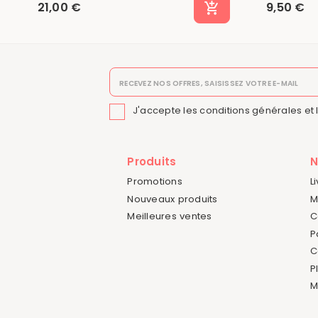
21,00 €
9,50 €
J'accepte les conditions générales et 

Produits
N
Promotions
L
Nouveaux produits
M
Meilleures ventes
C
P
C
P
M