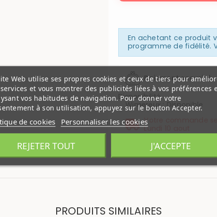
En achetant ce produit
programme de fidélité. V
Paiement securisé
ite Web utilise ses propres cookies et ceux de tiers pour amélior
services et vous montrer des publicités liées à vos préférences 
Disponibilité
lysant vos habitudes de navigation. Pour donner votre
Wimereux
:
Disponible
entement à son utilisation, appuyez sur le bouton Accepter.
Votre commande se
itique de cookies
Personnaliser les cookies
Lundi 10 aout
REJETER TOUT
J'ACCEPTE
PRODUITS SIMILAIRES