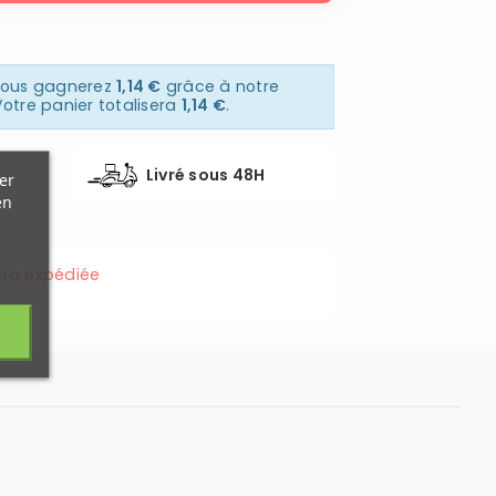
 vous gagnerez
1,14 €
grâce à notre
otre panier totalisera
1,14 €
.
Livré sous 48H
er
en
ra expédiée