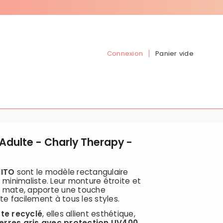
Connexion
Panier vide
- Adulte - Charly Therapy -
NITO
sont le modèle rectangulaire
t minimaliste. Leur monture étroite et
n mate, apporte une touche
e facilement à tous les styles.
te recyclé
, elles allient esthétique,
erres gris avec protection UV400