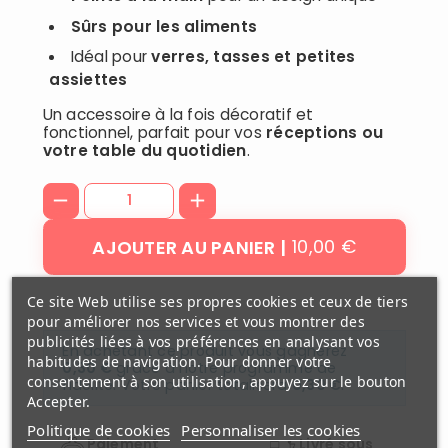
Sûrs pour les aliments
Idéal pour
verres, tasses et petites
assiettes
Un accessoire à la fois décoratif et
fonctionnel, parfait pour vos
réceptions ou
votre table du quotidien
.
10,00 €
AJOUTER AU PANIER
Ce site Web utilise ses propres cookies et ceux de tiers
pour améliorer nos services et vous montrer des
publicités liées à vos préférences en analysant vos
En achetant ce produit vous gagnerez
habitudes de navigation. Pour donner votre
0,30 €
grâce à notre programme de
consentement à son utilisation, appuyez sur le bouton
fidélité. Votre panier totalisera
0,30 €
.
Accepter.
Politique de cookies
Personnaliser les cookies
Paiement
Livré sous