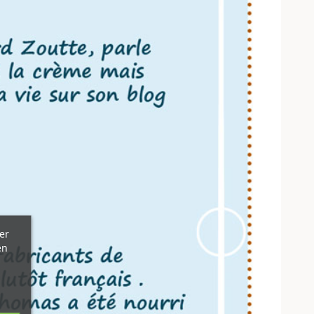
er
en