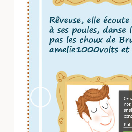
Ce s
nos 
ana
cons
Pol