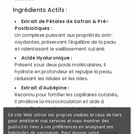
Ingrédients Actifs :
Extrait de Pétales de Safran & Pré-
Postbiotiques :
Un complexe puissant aux propriétés anti-
oxydantes, préservant l'équilibre de la peau
et ralentissant le vieillissement cutané.
Acide Hyaluronique :
Présent sous deux poids moléculaires, il
hydrate en profondeur et repulpe la peau,
réduisant les ridules et les rides.
Extrait d'Aubépine :
Reconnu pour fortifier les capillaires cutanés,
il améliore la microcirculation et aide à
dégonfler les poches tout en protégeant
Ce site Web utilise ses propres cookies et ceux de tiers
contre le stress oxydatif.
pour améliorer nos services et vous montrer des
Mode d'Emploi :
publicités liées à vos préférences en analysant vos
habitudes de navigation. Pour donner votre
Application :
Tapotez délicatement sur le