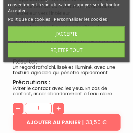
consentement à son utilisation, appuyez sur le bouton
contour de l'œil au niveau de l’os orbital, de
Accepter.
l’extérieur vers l’intérieur.
Politique de cookies
Personnaliser les cookies
Lissage :
Continuez le tapotement en
remontant vers l'arcade sourcilière de
l’intérieur vers l’extérieur.
J'ACCEPTE
Conseil de la facialiste :
Terminez par des
mouvements de lissage liftants ou drainants
REJETER TOUT
en tapotant la peau.
Résultat :
Un regard rafraîchi, lissé et illuminé, avec une
texture agréable qui pénètre rapidement.
Précautions :
Éviter le contact avec les yeux. En cas de
contact, rincer abondamment à l'eau claire.
33,50 €
AJOUTER AU PANIER