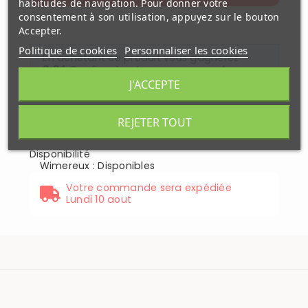
habitudes de navigation. Pour donner votre
consentement à son utilisation, appuyez sur le bouton
Accepter.
Politique de cookies
Personnaliser les cookies
En achetant ce produit vous gagnerez
0,24 €
grâce à notre programme de
fidélité. Votre panier totalisera
0,24 €
.
J'ACCEPTE
REJETER TOUT
Paiement
Livré sous
securisé
48H
Disponibilité
Wimereux
:
Disponibles
Votre commande sera expédiée
Lundi 10 aout