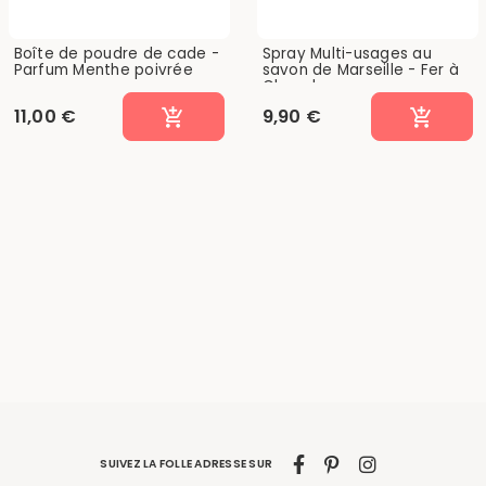
Boîte de poudre de cade -
Spray Multi-usages au
Parfum Menthe poivrée
savon de Marseille - Fer à
Cheval -...
11,00 €
9,90 €
SUIVEZ LA FOLLE ADRESSE SUR