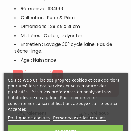
Référence : 684005
Collection : Puce & Pilou
Dimensions : 29 x 8 x 31 cm
Matières : Coton, polyester
Entretien : Lavage 30° cycle laine. Pas de
sèche-linge.
Âge : Naissance
Ce site Web utilise ses propres cookies et ceux de tiers
pour améliorer nos services et vous montrer des
24,00 €
INDISPONIBLE
publicités liées à vos préférences en analysant vos
habitudes de navigation. Pour donner votre
consentement à son utilisation, appuyez sur le bouton
Accepter.
Paiement
Livré sous
Politique de cookies
Personnaliser les cookies
securisé
48H
Disponibilité