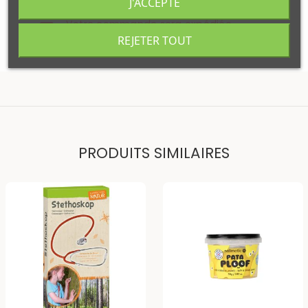
J'ACCEPTE
Wimereux
:
Indisponible
Votre commande sera expédiée
Lundi 10 aout
REJETER TOUT
PRODUITS SIMILAIRES