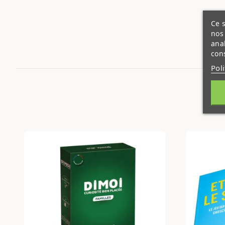
Ce s
nos 
ana
cons
Pol