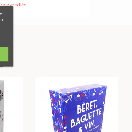
ra expédiée
er
en