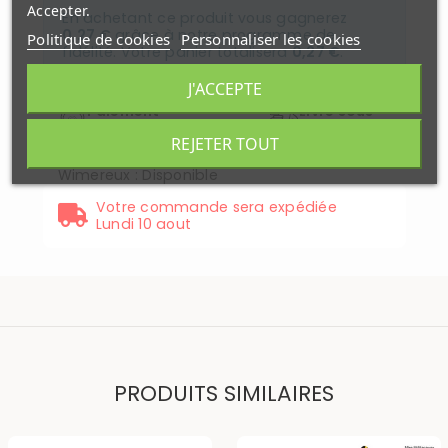
Accepter.
En achetant ce produit vous gagnerez
0,27 €
grâce à notre programme de
Politique de cookies
Personnaliser les cookies
fidélité. Votre panier totalisera
0,27 €
.
J'ACCEPTE
Paiement
Livré sous
securisé
48H
REJETER TOUT
Disponibilité
Wimereux
:
Disponible
Votre commande sera expédiée
Lundi 10 aout
PRODUITS SIMILAIRES