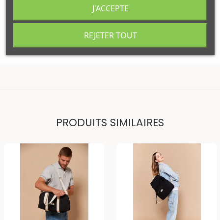
Disponibilité
J'ACCEPTE
Wimereux
:
Disponible
Votre commande sera expédiée
REJETER TOUT
Samedi 08 aout
PRODUITS SIMILAIRES