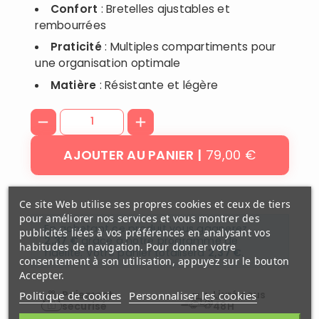
Confort
: Bretelles ajustables et
rembourrées
Praticité
: Multiples compartiments pour
une organisation optimale
Matière
: Résistante et légère
79,00 €
AJOUTER AU PANIER
Ce site Web utilise ses propres cookies et ceux de tiers
pour améliorer nos services et vous montrer des
En achetant ce produit vous gagnerez
publicités liées à vos préférences en analysant vos
2,37 €
grâce à notre programme de
habitudes de navigation. Pour donner votre
fidélité. Votre panier totalisera
2,37 €
.
consentement à son utilisation, appuyez sur le bouton
Accepter.
Paiement
Livré sous
Politique de cookies
Personnaliser les cookies
securisé
48H