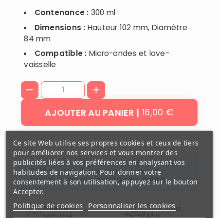
Contenance :
300 ml
Dimensions :
Hauteur 102 mm, Diamètre
84 mm
Compatible :
Micro-ondes et lave-
vaisselle
16,00 €
AJOUTER AU PANIER
Ce site Web utilise ses propres cookies et ceux de tiers
pour améliorer nos services et vous montrer des
publicités liées à vos préférences en analysant vos
En achetant ce produit vous gagnerez
0,48 €
grâce à notre programme de
habitudes de navigation. Pour donner votre
fidélité. Votre panier totalisera
0,48 €
.
consentement à son utilisation, appuyez sur le bouton
Accepter.
Politique de cookies
Personnaliser les cookies
Paiement
Livré sous
securisé
48H