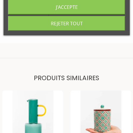
J'ACCEPTE
Disponibilité
Wimereux
:
Disponibles
Votre commande sera expédiée
REJETER TOUT
Lundi 10 aout
PRODUITS SIMILAIRES