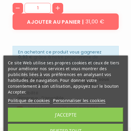
31,00 €
AJOUTER AU PANIER
En achetant ce produit vous gagnerez
0,93 €
grâce à notre programme de
fidélité. Votre panier totalisera
0,93 €
.
Ce site Web utilise ses propres cookies et ceux de tiers
pour améliorer nos services et vous montrer des
publicités liées à vos préférences en analysant vos
Paiement
Livré sous
habitudes de navigation. Pour donner votre
securisé
48H
consentement à son utilisation, appuyez sur le bouton
Accepter.
Disponibilité
Wimereux
:
Disponible
Politique de cookies
Personnaliser les cookies
Votre commande sera expédiée
Mercredi 12 aout
J'ACCEPTE