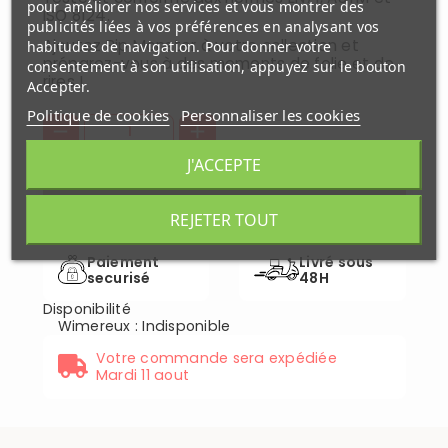
pour améliorer nos services et vous montrer des
ISO 8124.
publicités liées à vos préférences en analysant vos
Ajoutez Pip Monster à votre collection et
habitudes de navigation. Pour donner votre
préparez-vous à des moments de folie et de
consentement à son utilisation, appuyez sur le bouton
rires !
Accepter.
Politique de cookies
Personnaliser les cookies
J'ACCEPTE
25,00 €
INDISPONIBLE
REJETER TOUT
Paiement
Livré sous
securisé
48H
Disponibilité
Wimereux
:
Indisponible
Votre commande sera expédiée
Mardi 11 aout