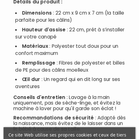
Détails du produit :
Dimensions
: 22 cm x 9 cm x 7 cm (la taille
parfaite pour les câlins)
Hauteur d'assise
: 22 cm, prêt à s’installer
sur votre canapé
Matériaux
: Polyester tout doux pour un
confort maximum
Remplissage
: Fibres de polyester et billes
de PE pour des câlins moelleux
Œil dur
: Un regard qui en dit long sur ses
aventures
Conseils d'entretien
: Lavage à la main
uniquement, pas de sèche-linge, et évitez la
machine à laver pour qu'il garde son éclat !
Recommandations de sécurité
: Adapté dès
la naissance, mais évitez de le laisser dans un
lit bébé à cause de sa taille.
Ce site Web utilise ses propres cookies et ceux de tiers
Testé et conforme aux normes EN71, ASTM et