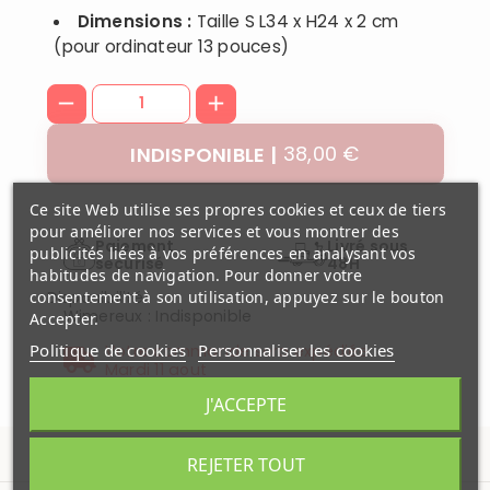
Dimensions :
Taille S L34 x H24 x 2 cm
(pour ordinateur 13 pouces)
38,00 €
INDISPONIBLE
Ce site Web utilise ses propres cookies et ceux de tiers
pour améliorer nos services et vous montrer des
Paiement
Livré sous
publicités liées à vos préférences en analysant vos
securisé
48H
habitudes de navigation. Pour donner votre
Disponibilité
consentement à son utilisation, appuyez sur le bouton
Wimereux
:
Indisponible
Accepter.
Politique de cookies
Personnaliser les cookies
Votre commande sera expédiée
Mardi 11 aout
J'ACCEPTE
REJETER TOUT