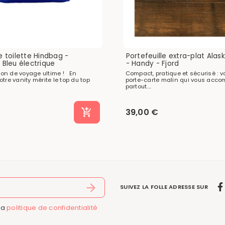
 toilette Hindbag -
Portefeuille extra-plat Ala
 Bleu électrique
- Handy - Fjord
n de voyage ultime ! En
Compact, pratique et sécurisé : vo
tre vanity mérite le top du top
porte-carte malin qui vous acc
partout....
39,00 €
SUIVEZ LA FOLLE ADRESSE SUR
la
politique de confidentialité