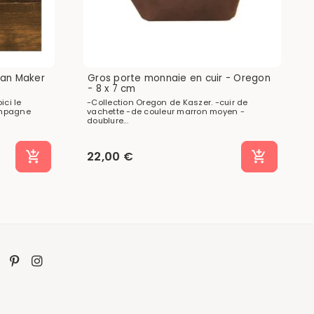
skan Maker
Gros porte monnaie en cuir - Oregon
- 8 x 7 cm
ici le
-Collection Oregon de Kaszer. -cuir de
ompagne
vachette -de couleur marron moyen -
doublure...
22,00 €