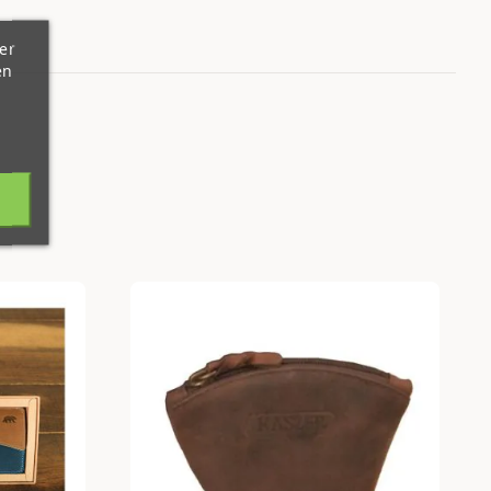
er
en