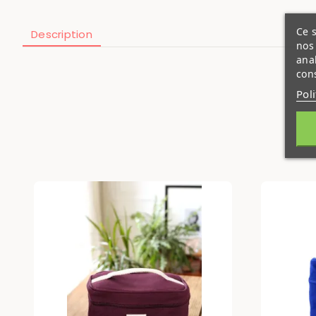
Ce s
Description
nos 
ana
cons
Pol