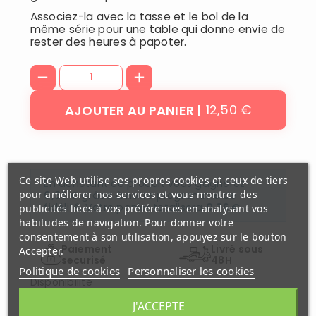
Associez-la avec la tasse et le bol de la
même série pour une table qui donne envie de
rester des heures à papoter.
12,50 €
AJOUTER AU PANIER
Ce site Web utilise ses propres cookies et ceux de tiers
En achetant ce produit vous gagnerez
pour améliorer nos services et vous montrer des
0,36 €
grâce à notre programme de
fidélité. Votre panier totalisera
0,36 €
.
publicités liées à vos préférences en analysant vos
habitudes de navigation. Pour donner votre
consentement à son utilisation, appuyez sur le bouton
Paiement
Livré sous
Accepter.
securisé
48H
Politique de cookies
Personnaliser les cookies
Disponibilité
Wimereux
:
Disponibles
J'ACCEPTE