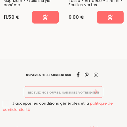
Mug Mum - Etoiles style
Tasse - Art deco - 275 ml -
bohème
Feuilles vertes
11,50 €
9,00 €
SUIVEZ LA FOLLE ADRESSE SUR
J'accepte les conditions générales et la
politique de

confidentialité