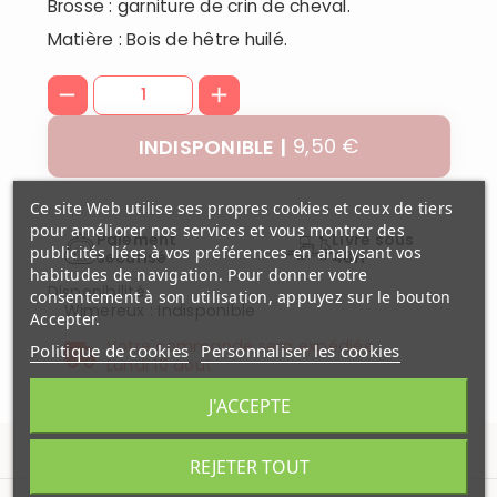
Brosse : garniture de crin de cheval.
Matière : Bois de hêtre huilé.
9,50 €
INDISPONIBLE
Ce site Web utilise ses propres cookies et ceux de tiers
pour améliorer nos services et vous montrer des
Paiement
Livré sous
publicités liées à vos préférences en analysant vos
securisé
48H
habitudes de navigation. Pour donner votre
Disponibilité
consentement à son utilisation, appuyez sur le bouton
Wimereux
:
Indisponible
Accepter.
Votre commande sera expédiée
Politique de cookies
Personnaliser les cookies
Lundi 10 aout
J'ACCEPTE
REJETER TOUT