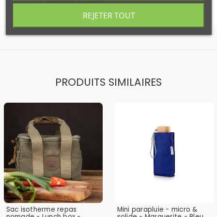
REJETER TOUT
PRODUITS SIMILAIRES
Sac isotherme repas
Mini parapluie - micro &
nomade - Lunch box -
solide - Marguerite - Bleu