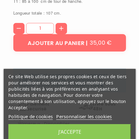
T1 : 85 à 100 cm de tour de hanche.
Longueur totale : 107 cm.
35,00 €
AJOUTER AU PANIER
En achetant ce produit vous gagnerez
Ce site Web utilise ses propres cookies et ceux de tiers
1,05 €
grâce à notre programme de
pour améliorer nos services et vous montrer des
fidélité. Votre panier totalisera
1,05 €
.
publicités liées à vos préférences en analysant vos
habitudes de navigation. Pour donner votre
consentement à son utilisation, appuyez sur le bouton
Paiement
Livré sous
Accepter.
securisé
48H
Politique de cookies
Personnaliser les cookies
Disponibilité
Wimereux
:
Disponibles
J'ACCEPTE
Votre commande sera expédiée
Samedi 08 aout