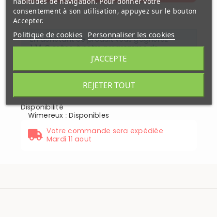
habitudes de navigation. Pour donner votre
consentement à son utilisation, appuyez sur le bouton
Accepter.
Politique de cookies
Personnaliser les cookies
En achetant ce produit vous gagnerez
1,14 €
grâce à notre programme de
fidélité. Votre panier totalisera
1,14 €
.
J'ACCEPTE
Paiement
Livré sous
REJETER TOUT
securisé
48H
Disponibilité
Wimereux
:
Disponibles
Votre commande sera expédiée
Mardi 11 aout