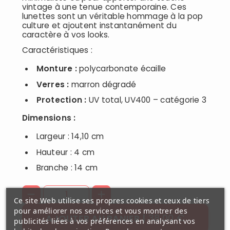
vintage à une tenue contemporaine. Ces
lunettes sont un véritable hommage à la pop
culture et ajoutent instantanément du
caractère à vos looks.
Caractéristiques :
Monture :
polycarbonate écaille
Verres :
marron dégradé
Protection :
UV total, UV400 – catégorie 3
Dimensions :
Largeur : 14,10 cm
Hauteur : 4 cm
Branche : 14 cm
Ce site Web utilise ses propres cookies et ceux de tiers
pour améliorer nos services et vous montrer des
38,00 €
AJOUTER AU PANIER
publicités liées à vos préférences en analysant vos