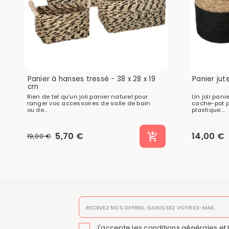
Panier à hanses tressé - 38 x 28 x 19
Panier jut
cm
Rien de tel qu'un joli panier naturel pour
Un joli pani
ranger vos accessoires de salle de bain
cache-pot po
ou de...
plastique....
5,70 €
14,00 €
19,00 €
J'accepte les conditions générales et 
