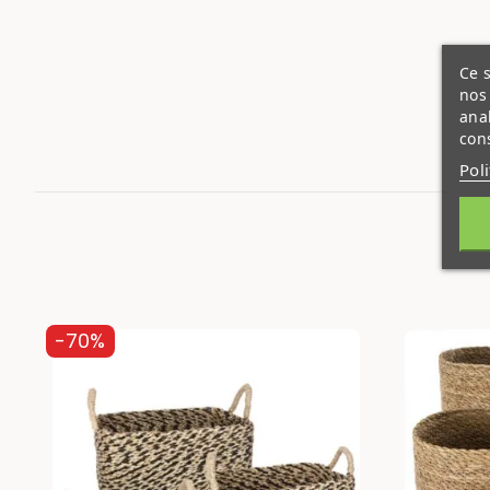
Ce s
nos 
ana
cons
Pol
-70%