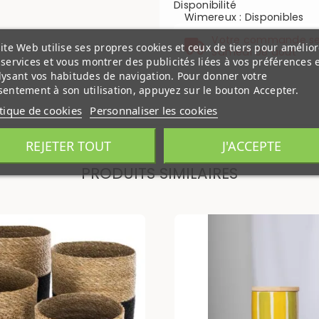
Disponibilité
Wimereux
:
Disponibles
Votre commande se
ite Web utilise ses propres cookies et ceux de tiers pour amélior
Samedi 08 aout
services et vous montrer des publicités liées à vos préférences 
lysant vos habitudes de navigation. Pour donner votre
entement à son utilisation, appuyez sur le bouton Accepter.
itique de cookies
Personnaliser les cookies
REJETER TOUT
J'ACCEPTE
PRODUITS SIMILAIRES