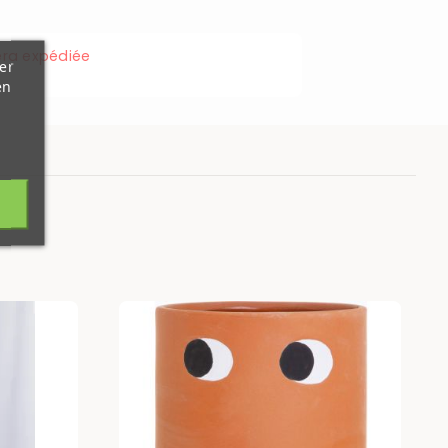
ra expédiée
er
en