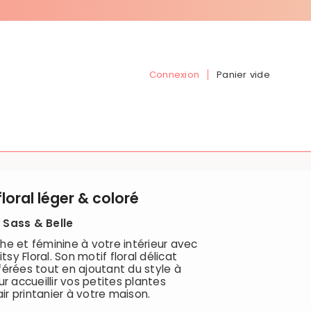
Connexion
Panier vide
floral léger & coloré
 Sass & Belle
he et féminine à votre intérieur avec
y Floral. Son motif floral délicat
férées tout en ajoutant du style à
r accueillir vos petites plantes
air printanier à votre maison.