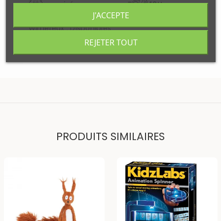
securisé
48H
J'ACCEPTE
Disponibilité
Wimereux
:
Disponibles
REJETER TOUT
Votre commande sera expédiée
Mardi 11 aout
PRODUITS SIMILAIRES