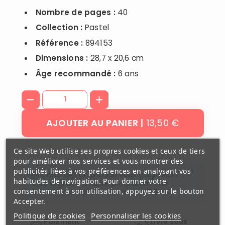
Nombre de pages :
40
Collection :
Pastel
Référence :
894153
Dimensions :
28,7 x 20,6 cm
Âge recommandé :
6 ans
13,50 €
AJOUTER AU PANIER
Ce site Web utilise ses propres cookies et ceux de tiers
pour améliorer nos services et vous montrer des
publicités liées à vos préférences en analysant vos
En achetant ce produit vous gagnerez
habitudes de navigation. Pour donner votre
0,39 €
grâce à notre programme de
consentement à son utilisation, appuyez sur le bouton
fidélité. Votre panier totalisera
0,39 €
.
Accepter.
Politique de cookies
Personnaliser les cookies
Paiement
Livré sous