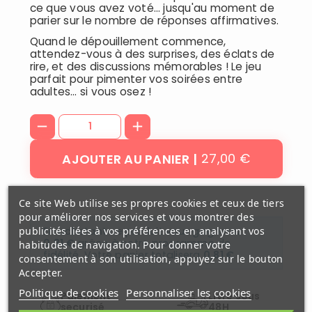
ce que vous avez voté… jusqu'au moment de
parier sur le nombre de réponses affirmatives.
Quand le dépouillement commence,
attendez-vous à des surprises, des éclats de
rire, et des discussions mémorables ! Le jeu
parfait pour pimenter vos soirées entre
adultes… si vous osez !
27,00 €
AJOUTER AU PANIER
Ce site Web utilise ses propres cookies et ceux de tiers
pour améliorer nos services et vous montrer des
En achetant ce produit vous gagnerez
publicités liées à vos préférences en analysant vos
0,81 €
grâce à notre programme de
habitudes de navigation. Pour donner votre
fidélité. Votre panier totalisera
0,81 €
.
consentement à son utilisation, appuyez sur le bouton
Accepter.
Politique de cookies
Personnaliser les cookies
Paiement
Livré sous
securisé
48H