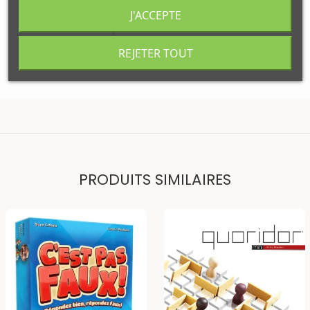
J'ACCEPTE
Disponibilité
Wimereux
:
Disponibles
Votre commande sera expédiée
REJETER TOUT
Lundi 10 aout
PRODUITS SIMILAIRES