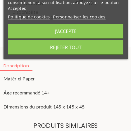
consentement à son utilisation, appuyez sur le bouton
securisé
48H
Accepter.
Disponibilité
Politique de cookies
Personnaliser les cookies
Wimereux
:
Disponible
Votre commande sera expédiée
J'ACCEPTE
Mardi 11 aout
REJETER TOUT
Description
Matériel
Paper
Âge recommandé
14+
Dimensions du produit
145 x 145 x 45
PRODUITS SIMILAIRES