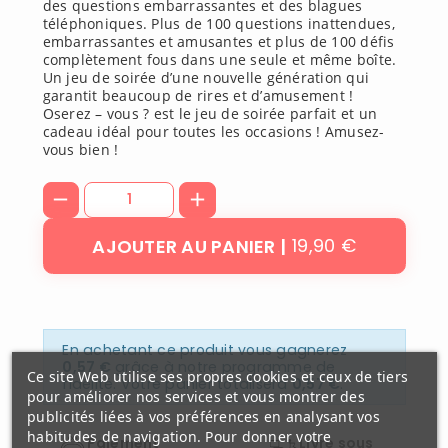
des questions embarrassantes et des blagues
téléphoniques. Plus de 100 questions inattendues,
embarrassantes et amusantes et plus de 100 défis
complètement fous dans une seule et même boîte.
Un jeu de soirée d’une nouvelle génération qui
garantit beaucoup de rires et d’amusement !
Oserez – vous ? est le jeu de soirée parfait et un
cadeau idéal pour toutes les occasions ! Amusez-
vous bien !
19,90 €
AJOUTER AU PANIER
En achetant ce produit vous gagnerez
0,57 €
grâce à notre programme de
Ce site Web utilise ses propres cookies et ceux de tiers
fidélité. Votre panier totalisera
0,57 €
.
pour améliorer nos services et vous montrer des
publicités liées à vos préférences en analysant vos
habitudes de navigation. Pour donner votre
Paiement
Livré sous