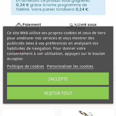
En achetant ce produit vous gagnerez
0,24 €
grâce à notre programme de
fidélité. Votre panier totalisera
0,24 €
.
Paiement
Livré sous
securisé
48H
Ce site Web utilise ses propres cookies et ceux de tiers
Disponibilité
pour améliorer nos services et vous montrer des
Wimereux
:
Disponibles
publicités liées à vos préférences en analysant vos
habitudes de navigation. Pour donner votre
Votre commande sera expédiée
consentement à son utilisation, appuyez sur le bouton
Lundi 10 aout
Accepter.
Politique de cookies
Personnaliser les cookies
J'ACCEPTE
REJETER TOUT
PRODUITS SIMILAIRES