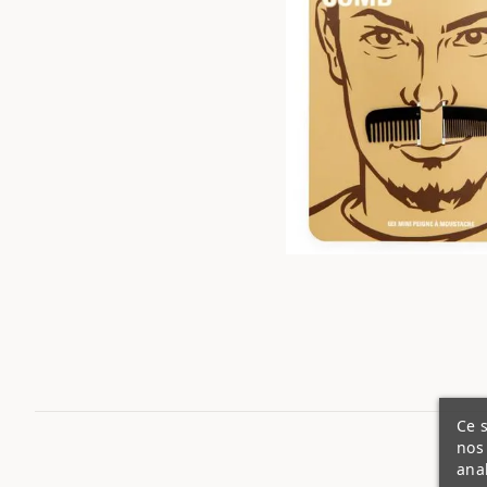
Ce s
nos 
ana