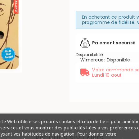
En achetant ce produit
programme de fidélité. V
Paiement securisé
Disponibilité
Wimereux
:
Disponible
Votre commande se
Lundi 10 aout
ite Web utilise ses propres cookies et ceux de tiers pour amélior
services et vous montrer des publicités liées à vos préférences 
lysant vos habitudes de navigation. Pour donner votre
PRODUITS SIMILAIRES