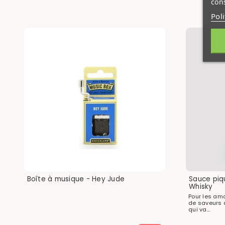
cons
Pol
Boîte à musique - Hey Jude
Sauce piqu
Whisky
Pour les am
de saveurs 
qui va...