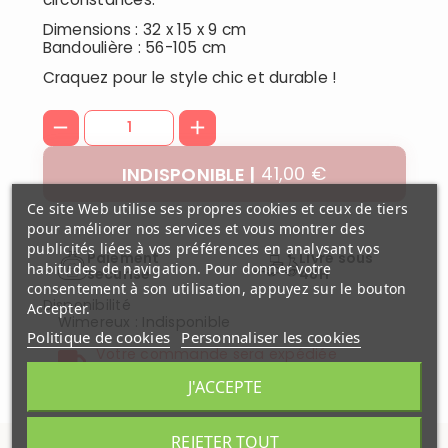
Dimensions : 32 x 15 x 9 cm
Bandoulière : 56-105 cm
Craquez pour le style chic et durable !
41,00 €
INDISPONIBLE
Ce site Web utilise ses propres cookies et ceux de tiers
pour améliorer nos services et vous montrer des
publicités liées à vos préférences en analysant vos
Paiement
Livré sous
habitudes de navigation. Pour donner votre
securisé
48H
consentement à son utilisation, appuyez sur le bouton
Disponibilité
Accepter.
Wimereux
:
Indisponible
Politique de cookies
Personnaliser les cookies
Votre commande sera expédiée
Samedi 08 aout
J'ACCEPTE
REJETER TOUT