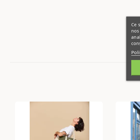
Ce s
nos 
ana
cons
Pol