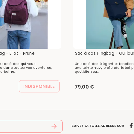
g - Eliot - Prune
Sac à dos Hingbag - Guilla
 le sac à dos qui vous
Un sac à dos élégant et fonctio
 dans toutes vos aventures,
une teinte navy profonde, idéal p
urbaine...
quotidien ou...
INDISPONIBLE
79,00 €
SUIVEZ LA FOLLE ADRESSE SUR