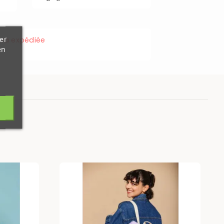
er
ra expédiée
en