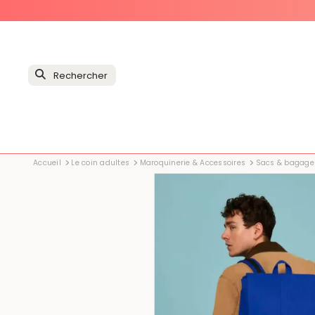
Accueil
Le coin adultes
Maroquinerie & Accessoires
Sacs & bagage