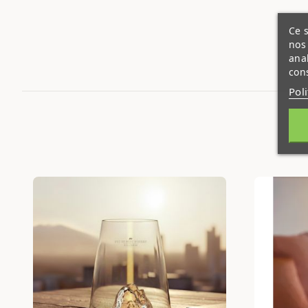
Ce s
nos 
ana
cons
Pol