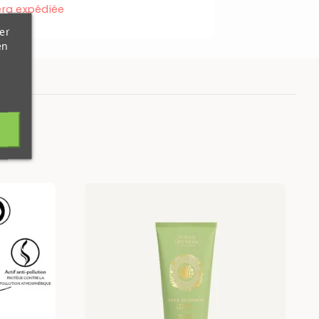
ra expédiée
er
en