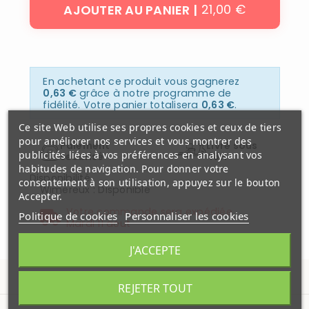
21,00 €
AJOUTER AU PANIER
En achetant ce produit vous gagnerez
0,63 €
grâce à notre programme de
fidélité. Votre panier totalisera
0,63 €
.
Ce site Web utilise ses propres cookies et ceux de tiers
pour améliorer nos services et vous montrer des
Paiement
Livré sous
publicités liées à vos préférences en analysant vos
securisé
48H
habitudes de navigation. Pour donner votre
Disponibilité
consentement à son utilisation, appuyez sur le bouton
Wimereux
:
Disponible
Accepter.
Votre commande sera expédiée
Politique de cookies
Personnaliser les cookies
Mardi 11 aout
J'ACCEPTE
REJETER TOUT